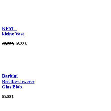
KPM –
kleine Vase
Ursprünglicher
Aktueller
70,00
€
49,00
€
Preis
Preis
war:
ist:
70,00 €
49,00 €.
Barbini
Briefbeschwerer
Glas Blob
65,00
€