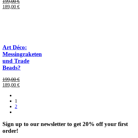
199,00
€
Ursprünglicher
Aktueller
189,00
€
Preis
Preis
war:
ist:
199,00 €
189,00 €.
Art Déco:
Messingraketen
und Trade
Beads?
199,00
€
Ursprünglicher
Aktueller
189,00
€
Preis
Preis
war:
ist:
1
199,00 €
189,00 €.
2
Sign up to our newsletter to get 20% off your first
order!