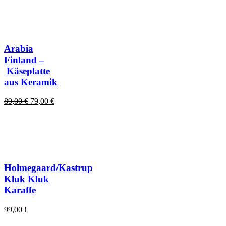
Arabia
Finland –
Käseplatte
aus Keramik
Ursprünglicher
Aktueller
89,00
€
79,00
€
Preis
Preis
war:
ist:
89,00 €
79,00 €.
Holmegaard/Kastrup
Kluk Kluk
Karaffe
99,00
€