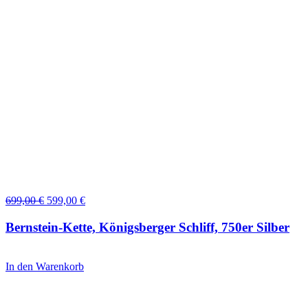
Ursprünglicher
Aktueller
699,00
€
599,00
€
Preis
Preis
war:
ist:
Bernstein-Kette, Königsberger Schliff, 750er Silber
699,00 €
599,00 €.
In den Warenkorb