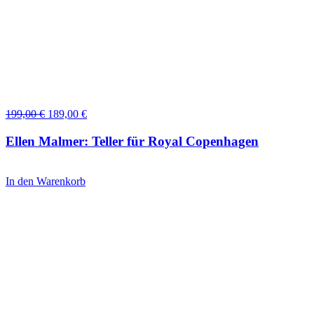
Ursprünglicher
Aktueller
199,00
€
189,00
€
Preis
Preis
war:
ist:
Ellen Malmer: Teller für Royal Copenhagen
199,00 €
189,00 €.
In den Warenkorb