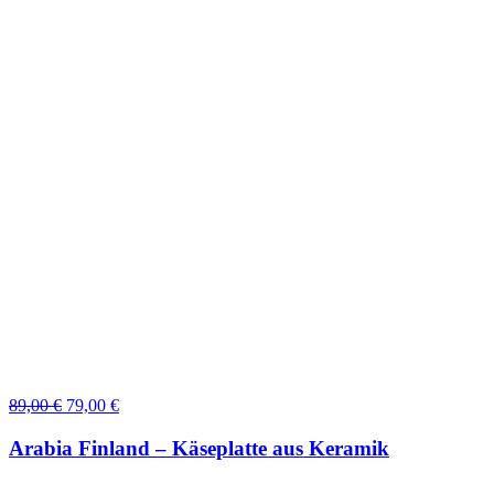
Ursprünglicher
Aktueller
89,00
€
79,00
€
Preis
Preis
war:
ist:
Arabia Finland – Käseplatte aus Keramik
89,00 €
79,00 €.