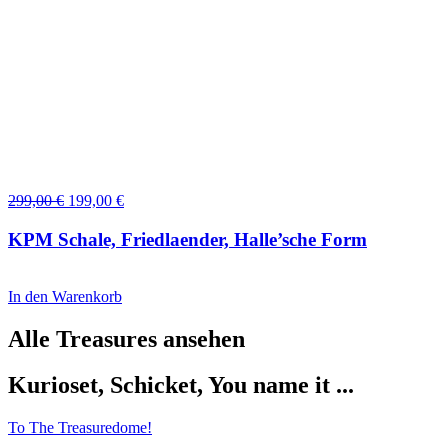
Ursprünglicher
Aktueller
299,00
€
199,00
€
Preis
Preis
war:
ist:
KPM Schale, Friedlaender, Halle’sche Form
299,00 €
199,00 €.
In den Warenkorb
Alle Treasures ansehen
Kurioset, Schicket, You name it ...
To The Treasuredome!