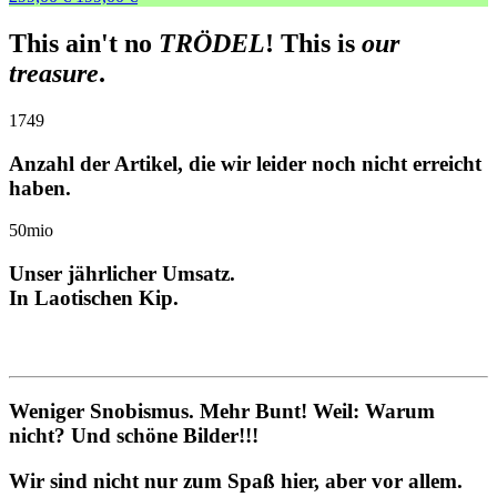
Preis
Preis
war:
ist:
This ain't no
TRÖDEL
! This is
our
299,00 €
199,00 €.
treasure
.
1749
Anzahl der Artikel, die wir leider noch nicht erreicht
haben.
50
mio
Unser jährlicher Umsatz.
In Laotischen Kip.
Weniger Snobismus. Mehr Bunt! Weil: Warum
nicht? Und schöne Bilder!!!
Wir sind nicht nur zum Spaß hier, aber vor allem.