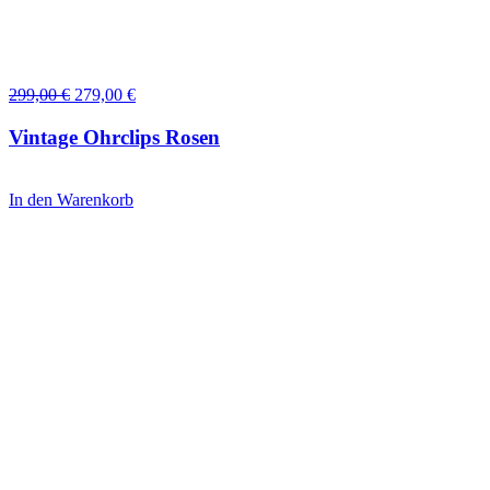
Ursprünglicher
Aktueller
299,00
€
279,00
€
Preis
Preis
war:
ist:
Vintage Ohrclips Rosen
299,00 €
279,00 €.
In den Warenkorb