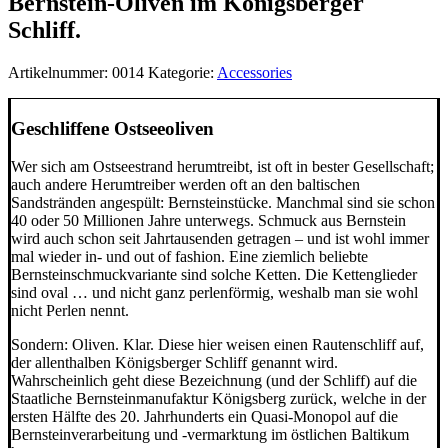
Bernstein-Oliven im Königsberger
Menge
Schliff.
Artikelnummer:
0014
Kategorie:
Accessories
Geschliffene Ostseeoliven
Wer sich am Ostseestrand herumtreibt, ist oft in bester Gesellschaft;
auch andere Herumtreiber werden oft an den baltischen
Sandstränden angespült: Bernsteinstücke. Manchmal sind sie schon
40 oder 50 Millionen Jahre unterwegs. Schmuck aus Bernstein
wird auch schon seit Jahrtausenden getragen – und ist wohl immer
mal wieder in- und out of fashion. Eine ziemlich beliebte
Bernsteinschmuckvariante sind solche Ketten. Die Kettenglieder
sind oval … und nicht ganz perlenförmig, weshalb man sie wohl
nicht Perlen nennt.
Sondern: Oliven. Klar. Diese hier weisen einen Rautenschliff auf,
der allenthalben Königsberger Schliff genannt wird.
Wahrscheinlich geht diese Bezeichnung (und der Schliff) auf die
Staatliche Bernsteinmanufaktur Königsberg zurück, welche in der
ersten Hälfte des 20. Jahrhunderts ein Quasi-Monopol auf die
Bernsteinverarbeitung und -vermarktung im östlichen Baltikum