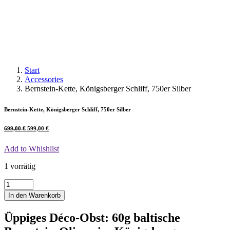
Start
Accessories
Bernstein-Kette, Königsberger Schliff, 750er Silber
Bernstein-Kette, Königsberger Schliff, 750er Silber
Ursprünglicher
Aktueller
699,00
€
599,00
€
Preis
Preis
war:
ist:
699,00 €
599,00 €.
Add to Whishlist
1 vorrätig
Bernstein-
Kette,
In den Warenkorb
Königsberger
Schliff,
Üppiges Déco-Obst: 60g baltische
750er
Silber