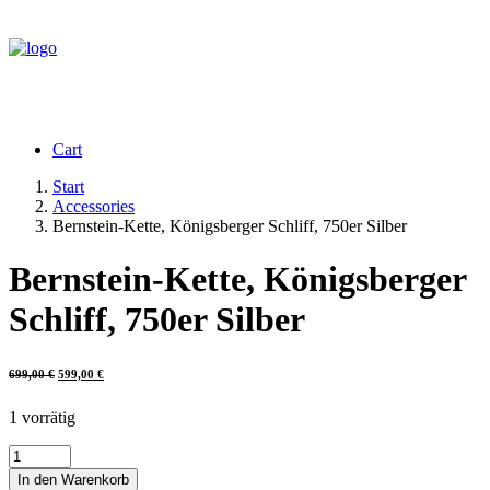
Cart
Start
Accessories
Bernstein-Kette, Königsberger Schliff, 750er Silber
Bernstein-Kette, Königsberger
Schliff, 750er Silber
Ursprünglicher
Aktueller
699,00
€
599,00
€
Preis
Preis
war:
ist:
699,00 €
599,00 €.
1 vorrätig
Bernstein-
Kette,
In den Warenkorb